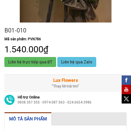
B01-010
Mã sản phẩm: PVN786
1.540.000₫
Liên hệ trực tiếp qua ĐT
Liên hệ qua Zalo
Lux Flowers
"Thay lời trái tim"
Hỗ trợ Online
0838.357.555 - 0974.087.563 - 024.6654.3986
MÔ TẢ SẢN PHẨM