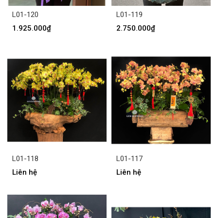
L01-120
L01-119
1.925.000₫
2.750.000₫
L01-118
L01-117
Liên hệ
Liên hệ