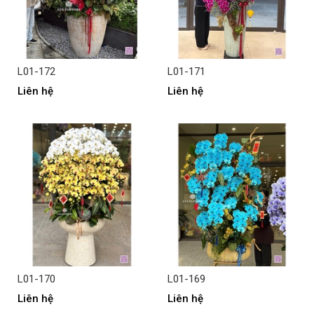
L01-172
L01-171
Liên hệ
Liên hệ
L01-170
L01-169
Liên hệ
Liên hệ