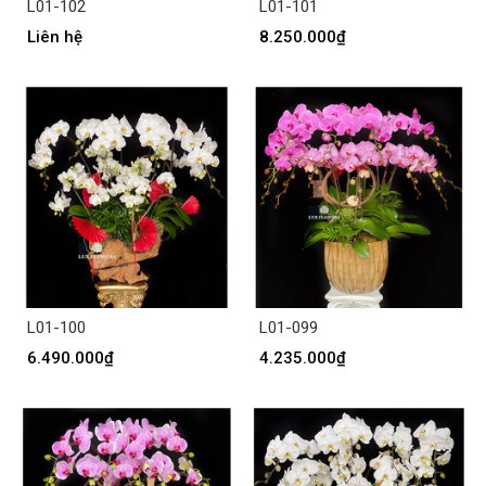
L01-102
L01-101
Liên hệ
8.250.000₫
L01-100
L01-099
6.490.000₫
4.235.000₫