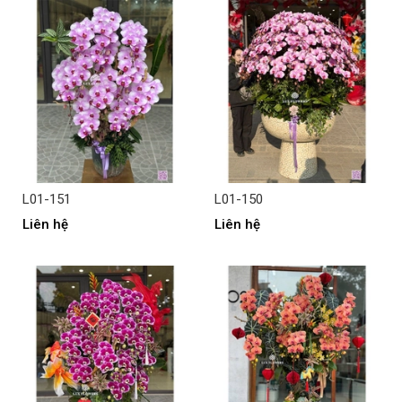
L01-151
L01-150
Liên hệ
Liên hệ