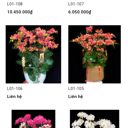
L01-108
L01-107
10.450.000₫
6.050.000₫
L01-106
L01-105
Liên hệ
Liên hệ