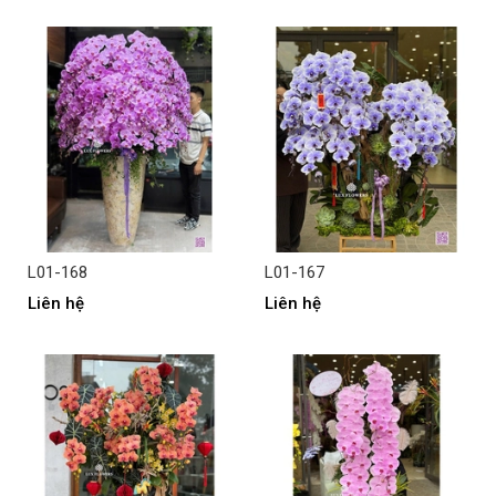
L01-168
L01-167
Liên hệ
Liên hệ