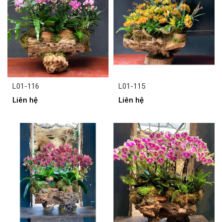
L01-116
L01-115
Liên hệ
Liên hệ