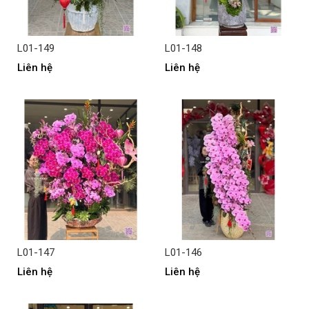
L01-149
L01-148
Liên hệ
Liên hệ
L01-147
L01-146
Liên hệ
Liên hệ