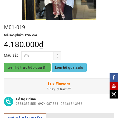
M01-019
Mã sản phẩm: PVN754
4.180.000₫
Màu sắc
Liên hệ trực tiếp qua ĐT
Liên hệ qua Zalo
Lux Flowers
"Thay lời trái tim"
Hỗ trợ Online
0838.357.555 - 0974.087.563 - 024.6654.3986