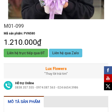
M01-099
Mã sản phẩm: PVN580
1.210.000₫
Liên hệ trực tiếp qua ĐT
Liên hệ qua Zalo
Lux Flowers
"Thay lời trái tim"
Hỗ trợ Online
0838.357.555 - 0974.087.563 - 024.6654.3986
MÔ TẢ SẢN PHẨM