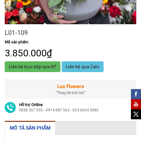
L01-109
Mã sản phẩm:
3.850.000₫
Liên hệ trực tiếp qua ĐT
Liên hệ qua Zalo
Lux Flowers
"Thay lời trái tim"
Hỗ trợ Online
0838.357.555 - 0974.087.563 - 024.6654.3986
MÔ TẢ SẢN PHẨM