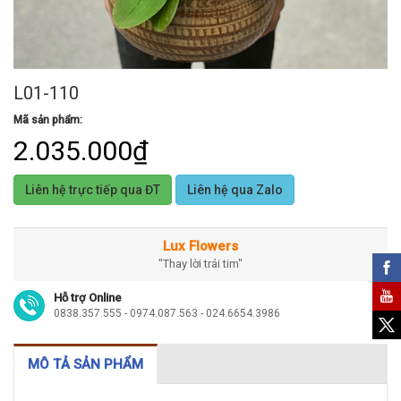
L01-110
Mã sản phẩm:
2.035.000₫
Liên hệ trực tiếp qua ĐT
Liên hệ qua Zalo
Lux Flowers
"Thay lời trái tim"
Hỗ trợ Online
0838.357.555 - 0974.087.563 - 024.6654.3986
MÔ TẢ SẢN PHẨM