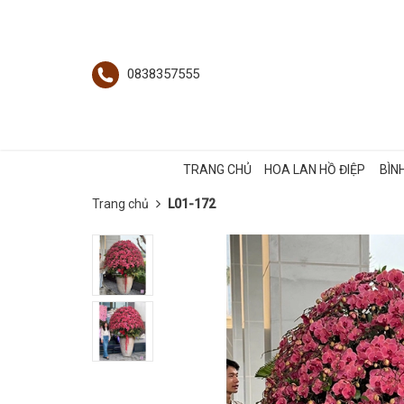
0838357555
TRANG CHỦ
HOA LAN HỒ ĐIỆP
BÌN
Trang chủ
L01-172