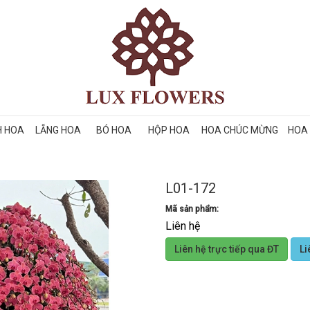
H HOA
LẴNG HOA
BÓ HOA
HỘP HOA
HOA CHÚC MỪNG
HOA 
L01-172
Mã sản phẩm:
Liên hệ
Liên hệ trực tiếp qua ĐT
Li