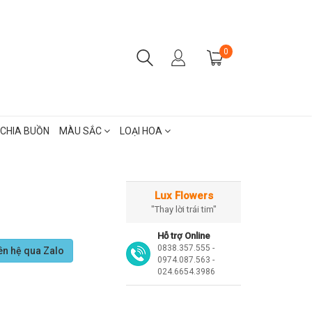
0
CHIA BUỒN
MÀU SẮC
LOẠI HOA
Lux Flowers
"Thay lời trái tim"
Hỗ trợ Online
0838.357.555 -
ên hệ qua Zalo
0974.087.563 -
024.6654.3986