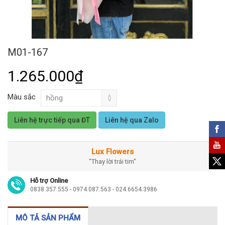
M01-167
1.265.000₫
Màu sắc
Liên hệ trực tiếp qua ĐT
Liên hệ qua Zalo
Lux Flowers
"Thay lời trái tim"
Hỗ trợ Online
0838.357.555 - 0974.087.563 - 024.6654.3986
MÔ TẢ SẢN PHẨM