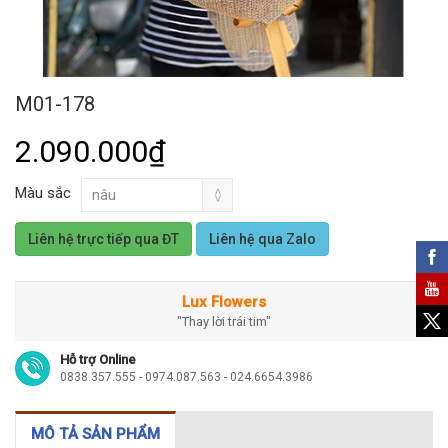
M01-178
2.090.000₫
Màu sắc
Liên hệ trực tiếp qua ĐT
Liên hệ qua Zalo
Lux Flowers
"Thay lời trái tim"
Hỗ trợ Online
0838.357.555 - 0974.087.563 - 024.6654.3986
MÔ TẢ SẢN PHẨM