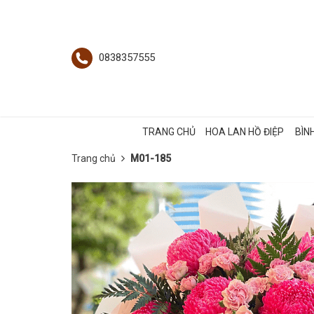
0838357555
TRANG CHỦ
HOA LAN HỒ ĐIỆP
BÌN
Trang chủ
M01-185