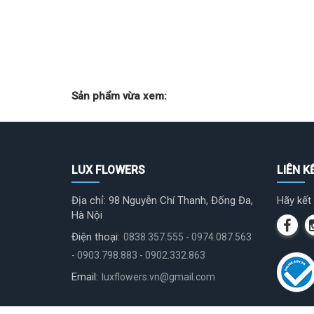
Sản phẩm vừa xem:
LUX FLOWERS
LIÊN K
Địa chỉ: 98 Nguyễn Chí Thanh, Đống Đa,
Hãy kết 
Hà Nội
Điện thoại:
0838.357.555 - 0974.087.563
- 0903.798.883 - 0902.332.863
Email:
luxflowers.vn@gmail.com