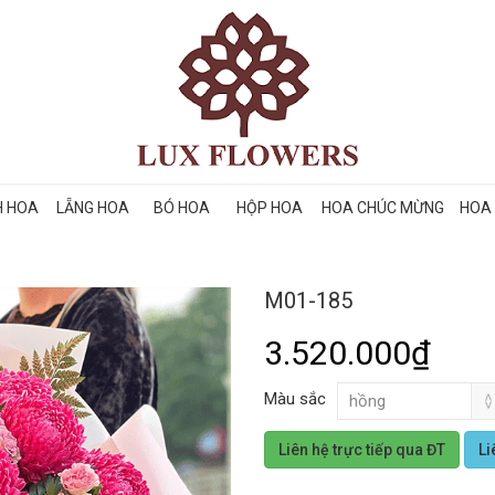
H HOA
LẴNG HOA
BÓ HOA
HỘP HOA
HOA CHÚC MỪNG
HOA 
M01-185
3.520.000₫
Màu sắc
Liên hệ trực tiếp qua ĐT
Li