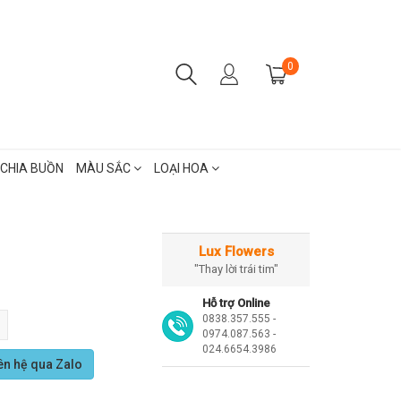
0
CHIA BUỒN
MÀU SẮC
LOẠI HOA
Lux Flowers
"Thay lời trái tim"
Hỗ trợ Online
0838.357.555 -
0974.087.563 -
024.6654.3986
ên hệ qua Zalo