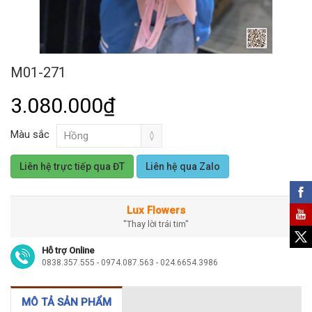
M01-271
3.080.000₫
Màu sắc
Liên hệ trực tiếp qua ĐT
Liên hệ qua Zalo
Lux Flowers
"Thay lời trái tim"
Hỗ trợ Online
0838.357.555 - 0974.087.563 - 024.6654.3986
MÔ TẢ SẢN PHẨM