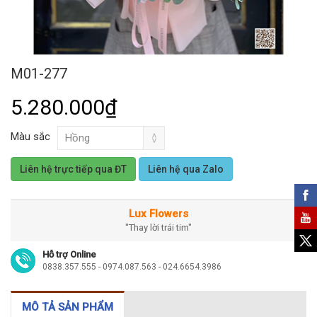
M01-277
5.280.000₫
Màu sắc
Liên hệ trực tiếp qua ĐT
Liên hệ qua Zalo
Lux Flowers
"Thay lời trái tim"
Hỗ trợ Online
0838.357.555 - 0974.087.563 - 024.6654.3986
MÔ TẢ SẢN PHẨM