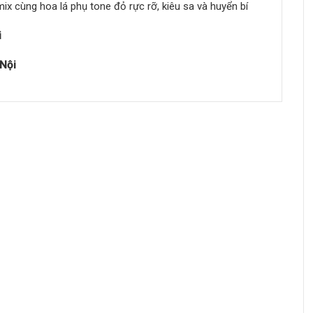
ix cùng hoa lá phụ tone đỏ rực rỡ, kiêu sa và huyển bí
i
 Nội