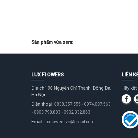
Sản phẩm vừa xem:
LUX FLOWERS
LIÊN K
Địa chỉ: 98 Nguyễn Chí Thanh, Đống Đa,
Hãy kết 
Hà Nội
Điện thoại:
0838.357.555 - 0974.087.563
- 0903.798.883 - 0902.332.863
Email:
luxflowers.vn@gmail.com