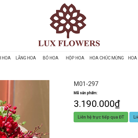
H HOA
LẴNG HOA
BÓ HOA
HỘP HOA
HOA CHÚC MỪNG
HOA 
M01-297
Mã sản phẩm:
3.190.000₫
Liên hệ trực tiếp qua ĐT
Li