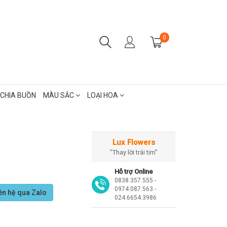
0
CHIA BUỒN
MÀU SẮC
LOẠI HOA
Lux Flowers
"Thay lời trái tim"
Hỗ trợ Online
0838.357.555 -
0974.087.563 -
ên hệ qua Zalo
024.6654.3986