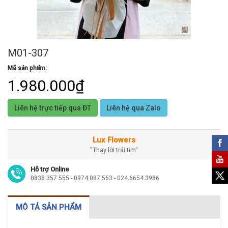
M01-307
Mã sản phẩm:
1.980.000₫
Liên hệ trực tiếp qua ĐT
Liên hệ qua Zalo
Lux Flowers
"Thay lời trái tim"
Hỗ trợ Online
0838.357.555 - 0974.087.563 - 024.6654.3986
MÔ TẢ SẢN PHẨM