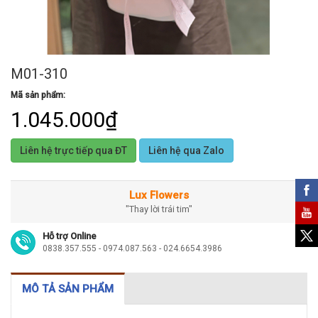
M01-310
Mã sản phẩm:
1.045.000₫
Liên hệ trực tiếp qua ĐT
Liên hệ qua Zalo
Lux Flowers
"Thay lời trái tim"
Hỗ trợ Online
0838.357.555 - 0974.087.563 - 024.6654.3986
MÔ TẢ SẢN PHẨM