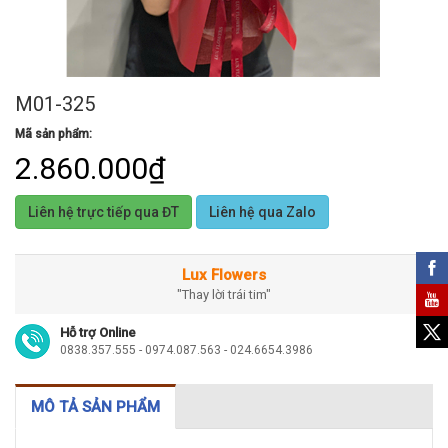
M01-325
Mã sản phẩm:
2.860.000₫
Liên hệ trực tiếp qua ĐT
Liên hệ qua Zalo
Lux Flowers
"Thay lời trái tim"
Hỗ trợ Online
0838.357.555 - 0974.087.563 - 024.6654.3986
MÔ TẢ SẢN PHẨM