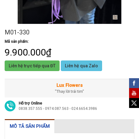
M01-330
Mã sản phẩm:
9.900.000₫
Liên hệ trực tiếp qua ĐT
Liên hệ qua Zalo
Lux Flowers
"Thay lời trái tim"
Hỗ trợ Online
0838.357.555 - 0974.087.563 - 024.6654.3986
MÔ TẢ SẢN PHẨM