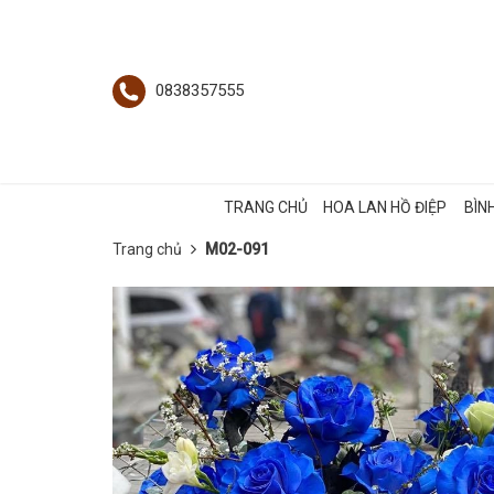
0838357555
TRANG CHỦ
HOA LAN HỒ ĐIỆP
BÌN
Trang chủ
M02-091