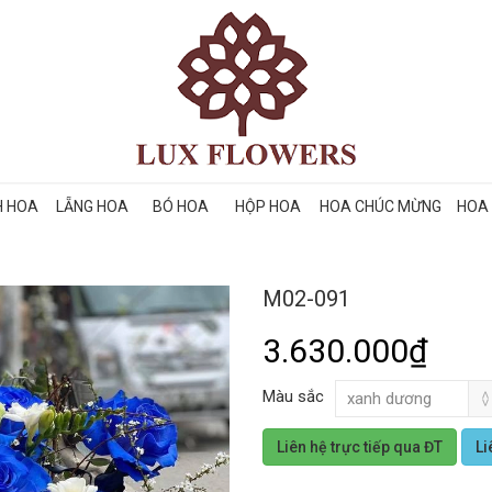
H HOA
LẴNG HOA
BÓ HOA
HỘP HOA
HOA CHÚC MỪNG
HOA 
M02-091
3.630.000₫
Màu sắc
Liên hệ trực tiếp qua ĐT
Li