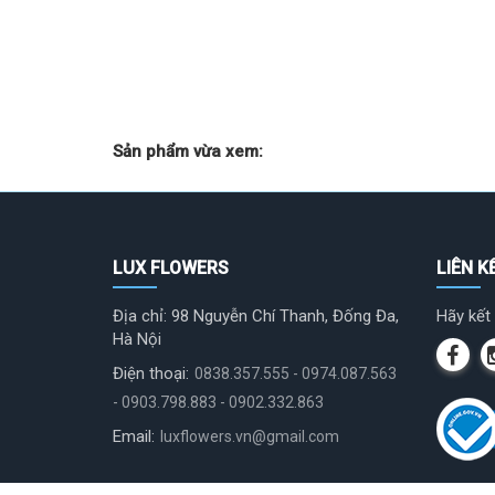
Sản phẩm vừa xem:
LUX FLOWERS
LIÊN K
Địa chỉ: 98 Nguyễn Chí Thanh, Đống Đa,
Hãy kết 
Hà Nội
Điện thoại:
0838.357.555 - 0974.087.563
- 0903.798.883 - 0902.332.863
Email:
luxflowers.vn@gmail.com