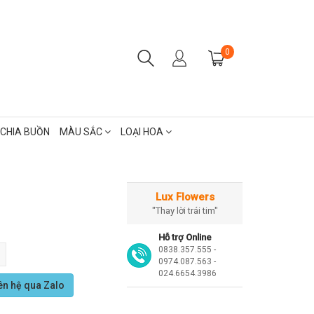
0
CHIA BUỒN
MÀU SẮC
LOẠI HOA
Lux Flowers
"Thay lời trái tim"
Hỗ trợ Online
0838.357.555 -
0974.087.563 -
024.6654.3986
ên hệ qua Zalo