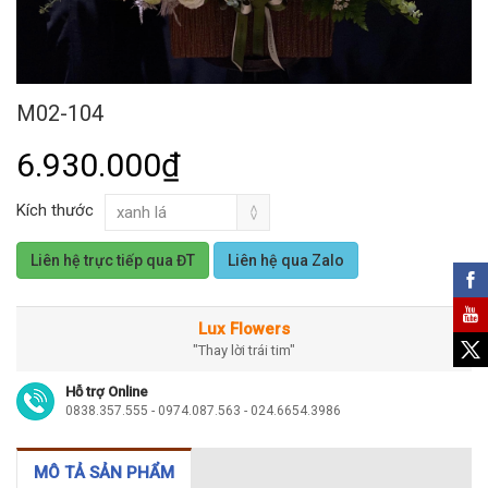
M02-104
6.930.000₫
Kích thước
Liên hệ trực tiếp qua ĐT
Liên hệ qua Zalo
Lux Flowers
"Thay lời trái tim"
Hỗ trợ Online
0838.357.555 - 0974.087.563 - 024.6654.3986
MÔ TẢ SẢN PHẨM