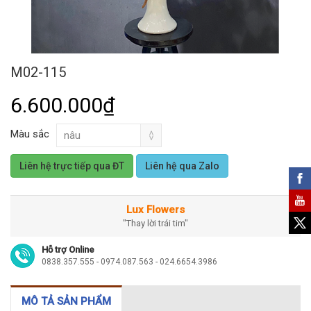
M02-115
6.600.000₫
Màu sắc
Liên hệ trực tiếp qua ĐT
Liên hệ qua Zalo
Lux Flowers
"Thay lời trái tim"
Hỗ trợ Online
0838.357.555 - 0974.087.563 - 024.6654.3986
MÔ TẢ SẢN PHẨM