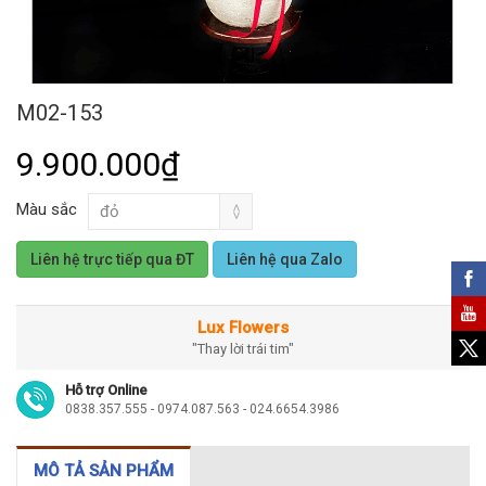
M02-153
9.900.000₫
Màu sắc
Liên hệ trực tiếp qua ĐT
Liên hệ qua Zalo
Lux Flowers
"Thay lời trái tim"
Hỗ trợ Online
0838.357.555 - 0974.087.563 - 024.6654.3986
MÔ TẢ SẢN PHẨM