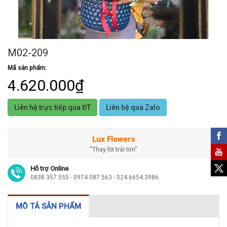
M02-209
Mã sản phẩm:
4.620.000₫
Liên hệ trực tiếp qua ĐT
Liên hệ qua Zalo
Lux Flowers
"Thay lời trái tim"
Hỗ trợ Online
0838.357.555 - 0974.087.563 - 024.6654.3986
MÔ TẢ SẢN PHẨM