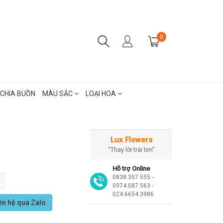
0
CHIA BUỒN
MÀU SẮC
LOẠI HOA
Lux Flowers
"Thay lời trái tim"
Hỗ trợ Online
0838.357.555 -
0974.087.563 -
024.6654.3986
ên hệ qua Zalo