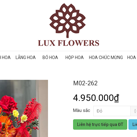
H HOA
LẴNG HOA
BÓ HOA
HỘP HOA
HOA CHÚC MỪNG
HOA 
M02-262
4.950.000₫
Màu sắc
Liên hệ trực tiếp qua ĐT
Li