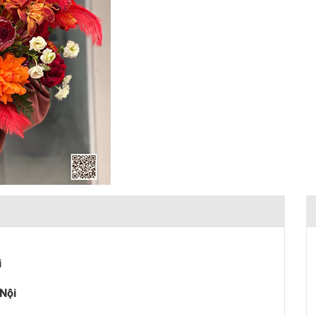
i
 Nội