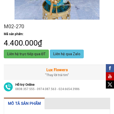
M02-270
Mã sản phẩm:
4.400.000₫
Liên hệ trực tiếp qua ĐT
Liên hệ qua Zalo
Lux Flowers
"Thay lời trái tim"
Hỗ trợ Online
0838.357.555 - 0974.087.563 - 024.6654.3986
MÔ TẢ SẢN PHẨM