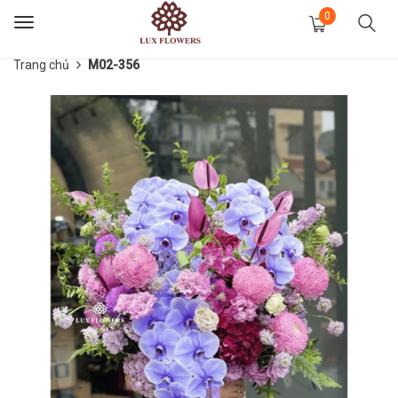
0
Toggle
navigation
Trang chủ
M02-356