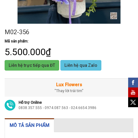
M02-356
Mã sản phẩm:
5.500.000₫
Liên hệ trực tiếp qua ĐT
Liên hệ qua Zalo
Lux Flowers
"Thay lời trái tim"
Hỗ trợ Online
0838.357.555 - 0974.087.563 - 024.6654.3986
MÔ TẢ SẢN PHẨM