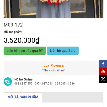
M03-172
Mã sản phẩm:
3.520.000₫
Liên hệ trực tiếp qua ĐT
Liên hệ qua Zalo
Lux Flowers
"Thay lời trái tim"
Hỗ trợ Online
0838.357.555 - 0974.087.563 - 024.6654.3986
MÔ TẢ SẢN PHẨM