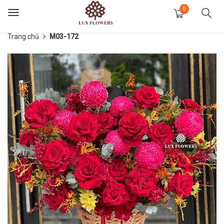
0
Toggle
navigation
Trang chủ
M03-172