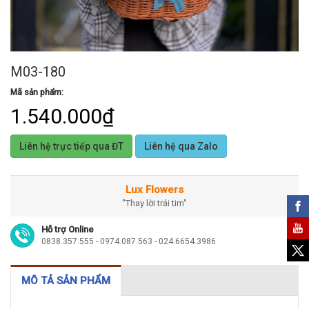
M03-180
Mã sản phẩm:
1.540.000₫
Liên hệ trực tiếp qua ĐT
Liên hệ qua Zalo
Lux Flowers
"Thay lời trái tim"
Hỗ trợ Online
0838.357.555 - 0974.087.563 - 024.6654.3986
MÔ TẢ SẢN PHẨM