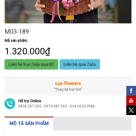
M03-189
Mã sản phẩm:
1.320.000₫
Liên hệ trực tiếp qua ĐT
Liên hệ qua Zalo
Lux Flowers
"Thay lời trái tim"
Hỗ trợ Online
0838.357.555 - 0974.087.563 - 024.6654.3986
MÔ TẢ SẢN PHẨM