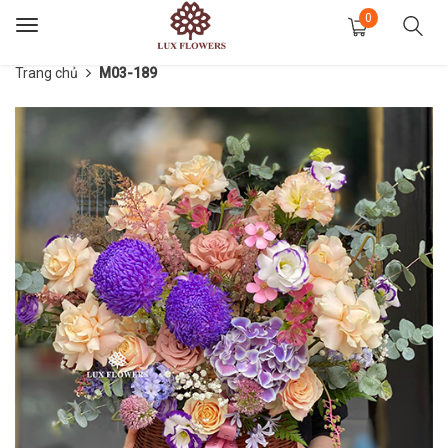
0
Toggle
navigation
Trang chủ
M03-189