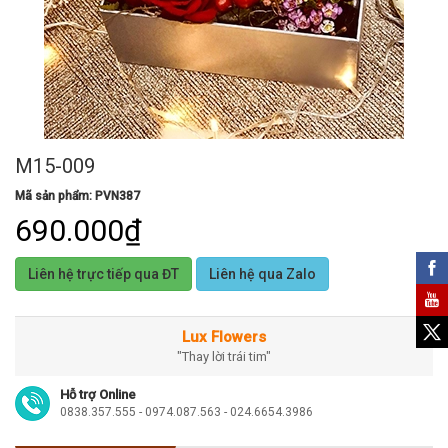
M15-009
Mã sản phẩm: PVN387
690.000₫
Liên hệ trực tiếp qua ĐT
Liên hệ qua Zalo
Lux Flowers
"Thay lời trái tim"
Hỗ trợ Online
0838.357.555 - 0974.087.563 - 024.6654.3986