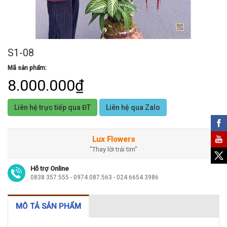
S1-08
Mã sản phẩm:
8.000.000₫
Liên hệ trực tiếp qua ĐT
Liên hệ qua Zalo
Lux Flowers
"Thay lời trái tim"
Hỗ trợ Online
0838.357.555 - 0974.087.563 - 024.6654.3986
MÔ TẢ SẢN PHẨM