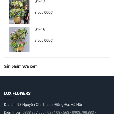
S1-17
9.500.000₫
S1-16
3.500.000₫
Sản phẩm vừa xem:
LUX FLOWERS
Địa chỉ: 98 Nguyễn Chí Thanh, Đống Đa, Hà Nội
Điện thoại:
0838.357.555 - 0974.087.563 - 0903.798.883 -