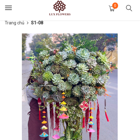
0
Toggle
navigation
Trang chủ
S1-08