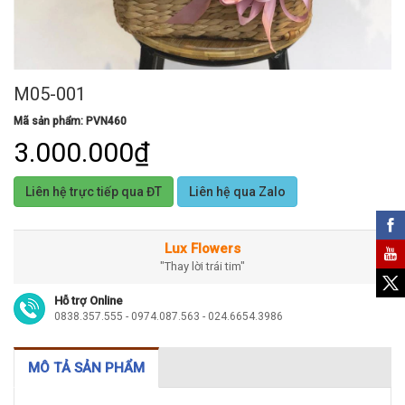
M05-001
Mã sản phẩm: PVN460
3.000.000₫
Liên hệ trực tiếp qua ĐT
Liên hệ qua Zalo
Lux Flowers
"Thay lời trái tim"
Hỗ trợ Online
0838.357.555 - 0974.087.563 - 024.6654.3986
MÔ TẢ SẢN PHẨM