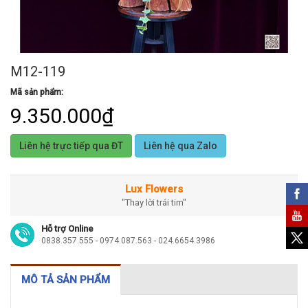
M12-119
Mã sản phẩm:
9.350.000₫
Liên hệ trực tiếp qua ĐT
Liên hệ qua Zalo
Lux Flowers
"Thay lời trái tim"
Hỗ trợ Online
0838.357.555 - 0974.087.563 - 024.6654.3986
MÔ TẢ SẢN PHẨM