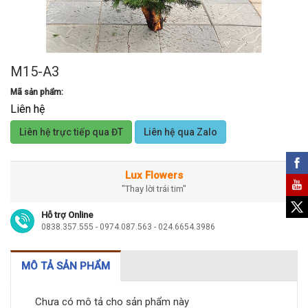
M15-A3
Mã sản phẩm:
Liên hệ
Liên hệ trực tiếp qua ĐT
Liên hệ qua Zalo
Lux Flowers
"Thay lời trái tim"
Hỗ trợ Online
0838.357.555 - 0974.087.563 - 024.6654.3986
MÔ TẢ SẢN PHẨM
Chưa có mô tả cho sản phẩm này