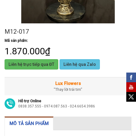
M12-017
Mã sản phẩm:
1.870.000₫
Liên hệ trực tiếp qua ĐT
Liên hệ qua Zalo
Lux Flowers
"Thay lời trái tim"
Hỗ trợ Online
0838.357.555 - 0974.087.563 - 024.6654.3986
MÔ TẢ SẢN PHẨM